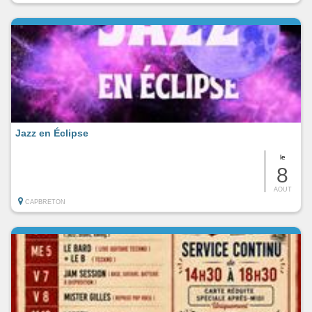
Jazz en Éclipse
le
8
AOUT
CAPBRETON