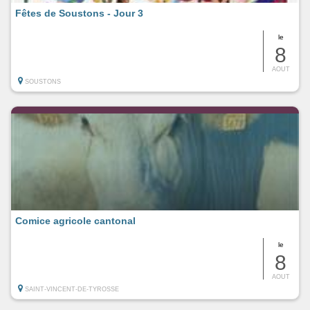
Fêtes de Soustons - Jour 3
le
8
AOUT
SOUSTONS
Comice agricole cantonal
le
8
AOUT
SAINT-VINCENT-DE-TYROSSE