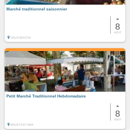
Marché traditionnel saisonnier
le
8
AOUT
VIEUX-BOUCAU
Petit Marché Traditionnel Hebdomadaire
le
8
AOUT
MOLIETS-ET-MAA