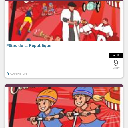
Fêtes de la République
until
9
AOUT
CAPBRETON