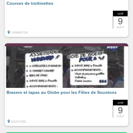
Courses de trottinettes
until
9
AOUT
CAPBRETON
Brasero et tapas au Globe pour les Fêtes de Soustons
until
9
AOUT
SOUSTONS