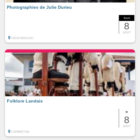
Photographies de Julie Durieu
from
8
AOUT
VIEUX-BOUCAU
Folklore Landais
le
8
AOUT
CAPBRETON