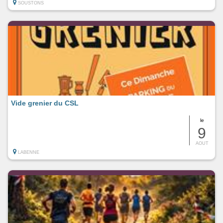
SOUSTONS
Vide grenier du CSL
le
9
AOUT
LABENNE