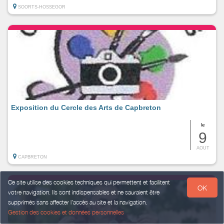
SOORTS-HOSSEGOR
Exposition du Cercle des Arts de Capbreton
le
9
AOUT
CAPBRETON
Ce site utilise des cookies techniques qui permettent et facilitent
OK
votre navigation. Ils sont indispensables et ne sauraient être
supprimés sans affecter l’accès au site et la navigation.
Gestion des cookies et données personnelles