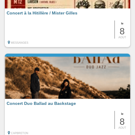
Concert à la Hitillère / Mister Gilles
le
8
AOUT
MESSANGES
Concert Duo Ballad au Backstage
le
8
AOUT
CAPBRETON