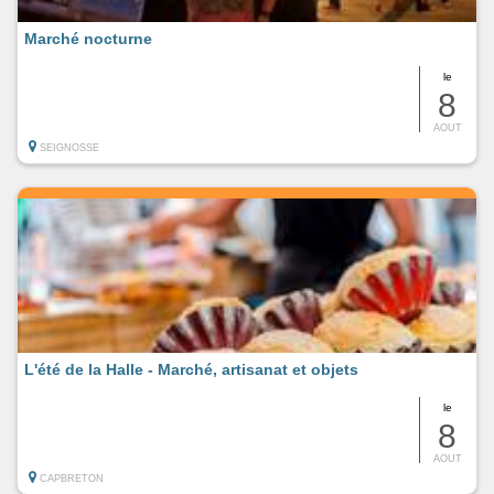
Marché nocturne
le
8
AOUT
SEIGNOSSE
L'été de la Halle - Marché, artisanat et objets
le
8
AOUT
CAPBRETON