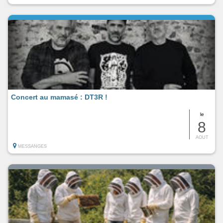
Concert au mamasé : DT3R !
le
8
AOUT
MESSANGES