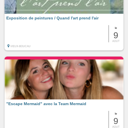
Exposition de peintures / Quand l'art prend l'air
le
9
AOUT
VIEUX-BOUCAU
"Escape Mermaid" avec la Team Mermaid
le
9
AOUT