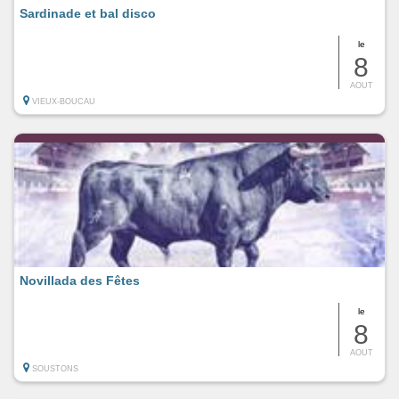
Sardinade et bal disco
le
8
AOUT
VIEUX-BOUCAU
Novillada des Fêtes
le
8
AOUT
SOUSTONS