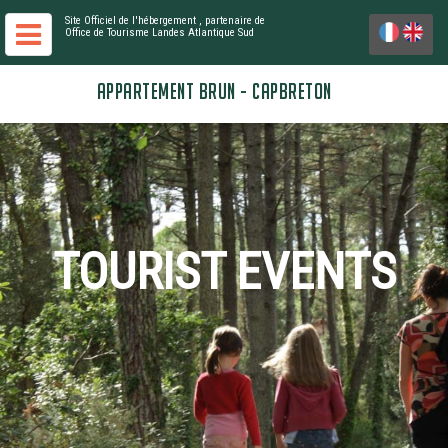
Site Officiel de l'hébergement
, partenaire de
Office de Tourisme Landes Atlantique Sud
APPARTEMENT BRUN - CAPBRETON
TOURIST EVENTS