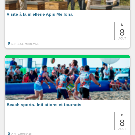
Visite à la miellerie Apis Mellona
le
8
AOUT
BENESSE-MAREMNE
Beach sports: Initiations et tournois
le
8
AOUT
VIEUX-BOUCAU