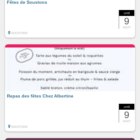
Fêtes de Soustons
until
9
AOUT
SOUSTONS
Repas des fêtes Chez Albertine
until
9
AOUT
SOUSTONS