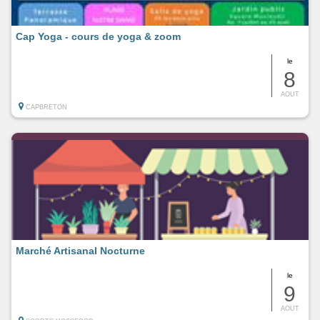
Cap Yoga - cours de yoga & zoom
le
8
AOUT
CAPBRETON
Marché Artisanal Nocturne
le
9
AOUT