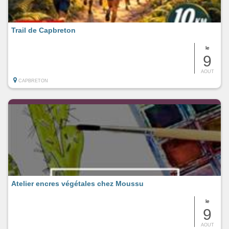
Trail de Capbreton
le
9
AOUT
CAPBRETON
Atelier encres végétales chez Moussu
le
9
AOUT