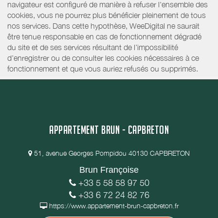
navigateur est configuré de manière à refuser l'ensemble des
cookies, vous ne pourrez plus bénéficier pleinement de tous
nos services. Dans cette hypothèse, WeeDigital ne saurait
être tenue responsable en cas de fonctionnement dégradé
du site et de ses services résultant de l’impossibilité
d’enregistrer ou de consulter les cookies nécessaires à ce
fonctionnement et que vous auriez refusés ou supprimés.
APPARTEMENT BRUN - CAPBRETON
51, avenue Georges Pompidou 40130 CAPBRETON
Brun Françoise
+33 5 58 58 97 50
+33 6 72 24 82 76
https://www.appartement-brun-capbreton.fr