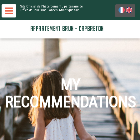
Site Officiel de l'hébergement
, partenaire de
Office de Tourisme Landes Atlantique Sud
APPARTEMENT BRUN - CAPBRETON
MY
RECOMMENDATIONS